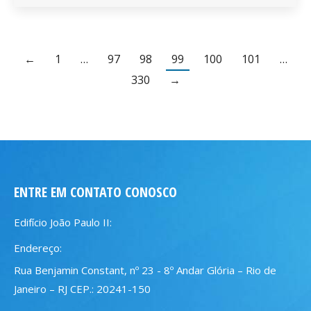
←
1
…
97
98
99
100
101
…
330
→
ENTRE EM CONTATO CONOSCO
Edifício João Paulo II:
Endereço:
Rua Benjamin Constant, nº 23 - 8º Andar Glória – Rio de
Janeiro – RJ CEP.: 20241-150