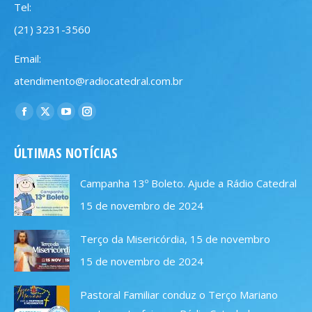
Tel:
(21) 3231-3560
Email:
atendimento@radiocatedral.com.br
Encontre-nos em:
Facebook
X
YouTube
Instagram
page
page
page
page
ÚLTIMAS NOTÍCIAS
opens
opens
opens
opens
in
in
in
in
Campanha 13º Boleto. Ajude a Rádio Catedral
new
new
new
new
15 de novembro de 2024
window
window
window
window
Terço da Misericórdia, 15 de novembro
15 de novembro de 2024
Pastoral Familiar conduz o Terço Mariano