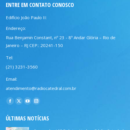
ENTRE EM CONTATO CONOSCO
Edifício João Paulo II:
Endereço:
Rua Benjamin Constant, nº 23 - 8º Andar Glória – Rio de
Janeiro – RJ CEP.: 20241-150
Tel:
(21) 3231-3560
Email:
atendimento@radiocatedral.com.br
Encontre-nos em:
Facebook
X
YouTube
Instagram
page
page
page
page
ÚLTIMAS NOTÍCIAS
opens
opens
opens
opens
in
in
in
in