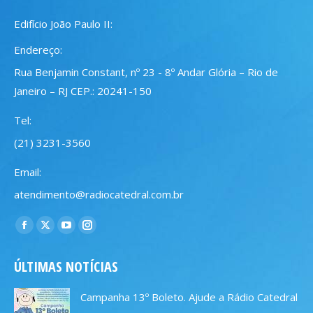
Edifício João Paulo II:
Endereço:
Rua Benjamin Constant, nº 23 - 8º Andar Glória – Rio de
Janeiro – RJ CEP.: 20241-150
Tel:
(21) 3231-3560
Email:
atendimento@radiocatedral.com.br
Encontre-nos em:
Facebook
X
YouTube
Instagram
page
page
page
page
ÚLTIMAS NOTÍCIAS
opens
opens
opens
opens
in
in
in
in
Campanha 13º Boleto. Ajude a Rádio Catedral
new
new
new
new