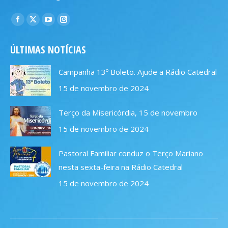
Encontre-nos em:
Facebook
X
YouTube
Instagram
page
page
page
page
ÚLTIMAS NOTÍCIAS
opens
opens
opens
opens
in
in
in
in
Campanha 13º Boleto. Ajude a Rádio Catedral
new
new
new
new
15 de novembro de 2024
window
window
window
window
Terço da Misericórdia, 15 de novembro
15 de novembro de 2024
Pastoral Familiar conduz o Terço Mariano
nesta sexta-feira na Rádio Catedral
15 de novembro de 2024