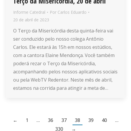
Terço da Misericórdia, 20 de abril
Informe Catedral
Por
Carlos Eduardo
20 de abril de 2023
O Terço da Misericórdia desta quinta-feira vai
ser conduzido pelo nosso colega Antônio
Carlos. Ele estará às 15h em nossos estúdios,
com a cantora Elaine Mendonça. Você também
poderá rezar o Terço da Misericórdia,
acompanhando pelos nossos aplicativos sociais
ou pela WebTV Redentor. Neste mês de abril,
estamos na corrida para atingir a meta de…
←
1
…
36
37
38
39
40
…
330
→