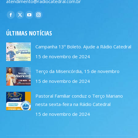
atendimento@radiocatedral.com.br
Encontre-nos em:
Facebook
X
YouTube
Instagram
page
page
page
page
ÚLTIMAS NOTÍCIAS
opens
opens
opens
opens
in
in
in
in
Campanha 13º Boleto. Ajude a Rádio Catedral
new
new
new
new
15 de novembro de 2024
window
window
window
window
Terço da Misericórdia, 15 de novembro
15 de novembro de 2024
Pastoral Familiar conduz o Terço Mariano
nesta sexta-feira na Rádio Catedral
15 de novembro de 2024