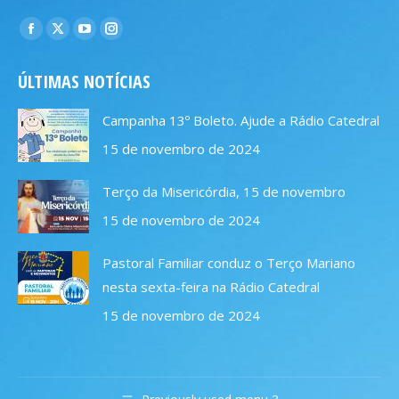
Encontre-nos em:
Facebook
X
YouTube
Instagram
page
page
page
page
ÚLTIMAS NOTÍCIAS
opens
opens
opens
opens
in
in
in
in
Campanha 13º Boleto. Ajude a Rádio Catedral
new
new
new
new
15 de novembro de 2024
window
window
window
window
Terço da Misericórdia, 15 de novembro
15 de novembro de 2024
Pastoral Familiar conduz o Terço Mariano
nesta sexta-feira na Rádio Catedral
15 de novembro de 2024