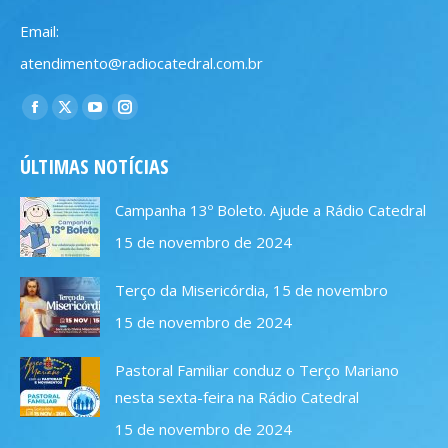
Email:
atendimento@radiocatedral.com.br
Encontre-nos em:
Facebook
X
YouTube
Instagram
page
page
page
page
ÚLTIMAS NOTÍCIAS
opens
opens
opens
opens
in
in
in
in
Campanha 13º Boleto. Ajude a Rádio Catedral
new
new
new
new
15 de novembro de 2024
window
window
window
window
Terço da Misericórdia, 15 de novembro
15 de novembro de 2024
Pastoral Familiar conduz o Terço Mariano
nesta sexta-feira na Rádio Catedral
15 de novembro de 2024