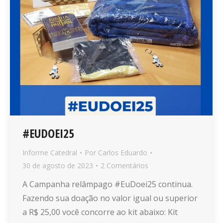
#EUDOEI25
Informe Catedral
Por
Carlos Eduardo
30 de agosto de 2023
2 Comentários
A Campanha relâmpago #EuDoei25 continua.
Fazendo sua doação no valor igual ou superior
a R$ 25,00 você concorre ao kit abaixo: Kit