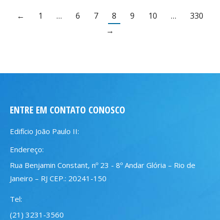
←
1
…
6
7
8
9
10
…
330
→
ENTRE EM CONTATO CONOSCO
Edifício João Paulo II:
Endereço:
Rua Benjamin Constant, nº 23 - 8º Andar Glória – Rio de
Janeiro – RJ CEP.: 20241-150
Tel:
(21) 3231-3560