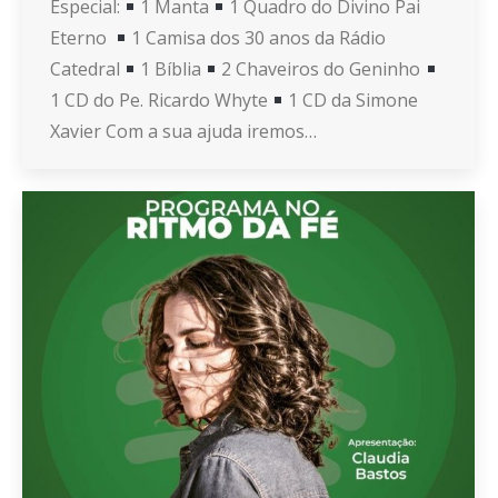
Especial:
1 Manta
1 Quadro do Divino Pai
Eterno
1 Camisa dos 30 anos da Rádio
Catedral
1 Bíblia
2 Chaveiros do Geninho
1 CD do Pe. Ricardo Whyte
1 CD da Simone
Xavier Com a sua ajuda iremos…