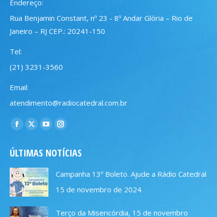
Endereço:
Rua Benjamin Constant, nº 23 - 8º Andar Glória – Rio de
Janeiro – RJ CEP.: 20241-150
Tel:
(21) 3231-3560
Email:
atendimento@radiocatedral.com.br
Encontre-nos em:
Facebook
X
YouTube
Instagram
page
page
page
page
ÚLTIMAS NOTÍCIAS
opens
opens
opens
opens
in
in
in
in
Campanha 13º Boleto. Ajude a Rádio Catedral
new
new
new
new
15 de novembro de 2024
window
window
window
window
Terço da Misericórdia, 15 de novembro