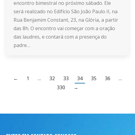
encontro bimestral no próximo sábado. Ele
será realizado no Edifício São João Paulo II, na
Rua Benjamim Constant, 23, na Glória, a partir
das 8h. O encontro vai começar com a oração
das laudres, e contará com a presença do
padre…
←
1
…
32
33
34
35
36
…
330
→