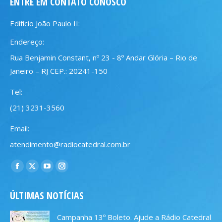
ENTRE EM CONTATO CONOSCO
Edifício João Paulo II:
Endereço:
Rua Benjamin Constant, nº 23 - 8º Andar Glória – Rio de
Janeiro – RJ CEP.: 20241-150
Tel:
(21) 3231-3560
Email:
atendimento@radiocatedral.com.br
Encontre-nos em:
Facebook
X
YouTube
Instagram
page
page
page
page
ÚLTIMAS NOTÍCIAS
opens
opens
opens
opens
in
in
in
in
Campanha 13º Boleto. Ajude a Rádio Catedral