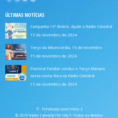
Facebook
X
YouTube
Instagram
page
page
page
page
ÚLTIMAS NOTÍCIAS
opens
opens
opens
opens
in
in
in
in
Campanha 13º Boleto. Ajude a Rádio Catedral
new
new
new
new
15 de novembro de 2024
window
window
window
window
Terço da Misericórdia, 15 de novembro
15 de novembro de 2024
Pastoral Familiar conduz o Terço Mariano
nesta sexta-feira na Rádio Catedral
15 de novembro de 2024
Previously used menu 3
© 2019 Rádio Catedral FM 106,7. Todos os direitos