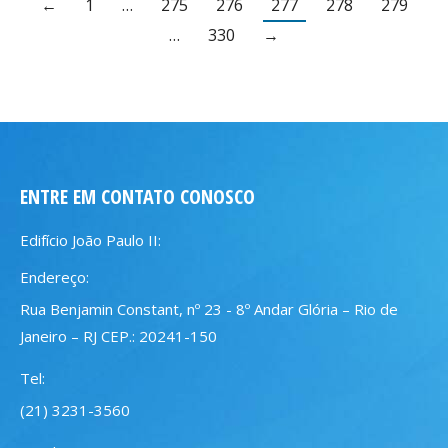
←
1
…
275
276
277
278
279
…
330
→
ENTRE EM CONTATO CONOSCO
Edifício João Paulo II:
Endereço:
Rua Benjamin Constant, nº 23 - 8º Andar Glória – Rio de
Janeiro – RJ CEP.: 20241-150
Tel:
(21) 3231-3560