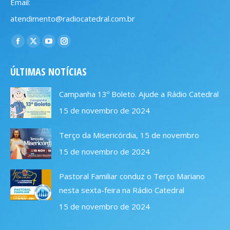
Email:
atendimento@radiocatedral.com.br
Encontre-nos em:
Facebook
X
YouTube
Instagram
page
page
page
page
ÚLTIMAS NOTÍCIAS
opens
opens
opens
opens
in
in
in
in
Campanha 13º Boleto. Ajude a Rádio Catedral
new
new
new
new
15 de novembro de 2024
window
window
window
window
Terço da Misericórdia, 15 de novembro
15 de novembro de 2024
Pastoral Familiar conduz o Terço Mariano
nesta sexta-feira na Rádio Catedral
15 de novembro de 2024