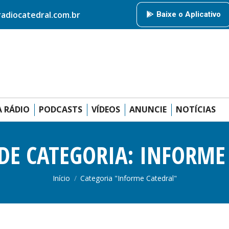
HOME
RÁDIO CATEDRAL
AMIGOS DA RÁDIO
PODCAS
diocatedral.com.br
Baixe o Aplicativo
ANUNCIE
 RÁDIO
PODCASTS
VÍDEOS
ANUNCIE
NOTÍCIAS
DE CATEGORIA:
INFORME
Você está aqui:
Início
Categoria "Informe Catedral"