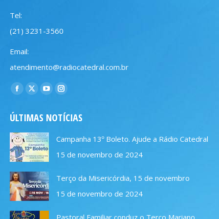
Tel:
(21) 3231-3560
Email:
atendimento@radiocatedral.com.br
Encontre-nos em:
Facebook
X
YouTube
Instagram
page
page
page
page
ÚLTIMAS NOTÍCIAS
opens
opens
opens
opens
in
in
in
in
Campanha 13º Boleto. Ajude a Rádio Catedral
new
new
new
new
15 de novembro de 2024
window
window
window
window
Terço da Misericórdia, 15 de novembro
15 de novembro de 2024
Pastoral Familiar conduz o Terço Mariano