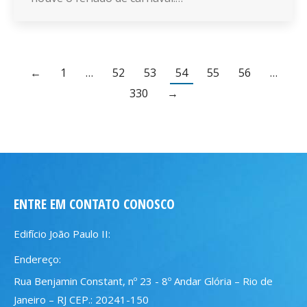
←
1
…
52
53
54
55
56
…
330
→
ENTRE EM CONTATO CONOSCO
Edifício João Paulo II:
Endereço:
Rua Benjamin Constant, nº 23 - 8º Andar Glória – Rio de
Janeiro – RJ CEP.: 20241-150