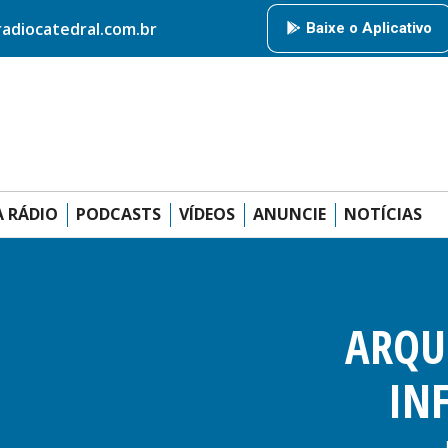
HOME
RÁDIO CATEDRAL
AMIGOS DA RÁDIO
PODCAS
diocatedral.com.br
Baixe o Aplicativo
ANUNCIE
 RÁDIO
PODCASTS
VÍDEOS
ANUNCIE
NOTÍCIAS
ARQU
IN