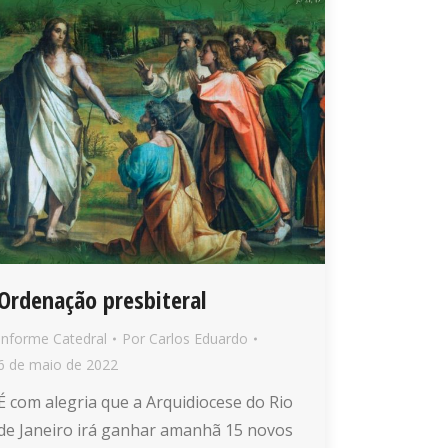
Ordenação presbiteral
Informe Catedral
Por
Carlos Eduardo
6 de maio de 2022
É com alegria que a Arquidiocese do Rio
de Janeiro irá ganhar amanhã 15 novos