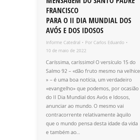
MENSAGEM DO SANTO PADRE
FRANCISCO
PARA O II DIA MUNDIAL DOS
AVÓS E DOS IDOSOS
Informe Catedral
Por
Carlos Eduardo
10 de maio de 2022
Caríssima, caríssimo! O versículo 15 do
Salmo 92 – «dão fruto mesmo na velhice
» – é uma boa notícia, um verdadeiro
«evangelho» que podemos, por ocasião
do II Dia Mundial dos Avós e Idosos,
anunciar ao mundo. O mesmo vai
contracorrente relativamente àquilo
que o mundo pensa desta idade da vida
e também ao…