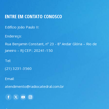
ENTRE EM CONTATO CONOSCO
Edifício João Paulo II:
Endereço:
Rua Benjamin Constant, nº 23 - 8º Andar Glória – Rio de
Janeiro – RJ CEP.: 20241-150
Tel:
(21) 3231-3560
Email:
atendimento@radiocatedral.com.br
Encontre-nos em:
Facebook
X
YouTube
Instagram
page
page
page
page