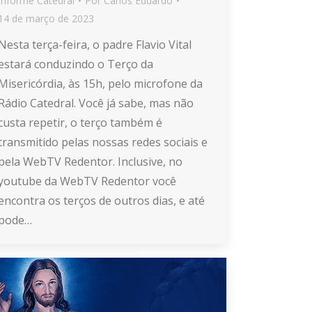
Informe Catedral
Por
Carlos Eduardo
14 de março de 2023
Nesta terça-feira, o padre Flavio Vital
estará conduzindo o Terço da
Misericórdia, às 15h, pelo microfone da
Rádio Catedral. Você já sabe, mas não
custa repetir, o terço também é
transmitido pelas nossas redes sociais e
pela WebTV Redentor. Inclusive, no
youtube da WebTV Redentor você
encontra os terços de outros dias, e até
pode…