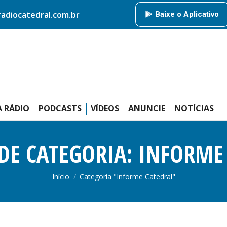
HOME
RÁDIO CATEDRAL
AMIGOS DA RÁDIO
PODCAS
diocatedral.com.br
Baixe o Aplicativo
ANUNCIE
 RÁDIO
PODCASTS
VÍDEOS
ANUNCIE
NOTÍCIAS
DE CATEGORIA:
INFORME
Você está aqui:
Início
Categoria "Informe Catedral"