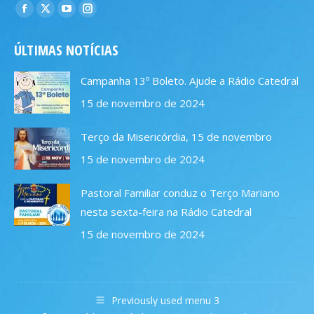
Encontre-nos em:
Facebook
X
YouTube
Instagram
page
page
page
page
ÚLTIMAS NOTÍCIAS
opens
opens
opens
opens
in
in
in
in
Campanha 13º Boleto. Ajude a Rádio Catedral
new
new
new
new
15 de novembro de 2024
window
window
window
window
Terço da Misericórdia, 15 de novembro
15 de novembro de 2024
Pastoral Familiar conduz o Terço Mariano
nesta sexta-feira na Rádio Catedral
15 de novembro de 2024
Previously used menu 3