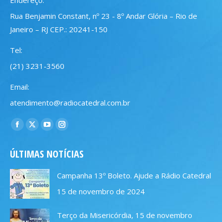
Rua Benjamin Constant, nº 23 - 8º Andar Glória – Rio de
Janeiro – RJ CEP.: 20241-150
Tel:
(21) 3231-3560
Email:
atendimento@radiocatedral.com.br
Encontre-nos em:
Facebook
X
YouTube
Instagram
page
page
page
page
ÚLTIMAS NOTÍCIAS
opens
opens
opens
opens
in
in
in
in
Campanha 13º Boleto. Ajude a Rádio Catedral
new
new
new
new
15 de novembro de 2024
window
window
window
window
Terço da Misericórdia, 15 de novembro