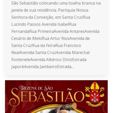
São Sebastião colocando uma toalha branca na
janela de sua residência. Paróquia Nossa
Senhora da Conceição, em Santa CruzRua
Lucindo Passos Avenida IsabelRua
FernandaRua PrimeiraAvenida AntaresAvenida
Cesário de MeloRua Artur RiosAvenida de
Santa CruzRua da FeiraRua Francisco
RealAvenida Santa CruzAvenida Marechal
FonteneleAvenida Albérico DinizEstrada
JaporéAvenida JambeiroEstrada…