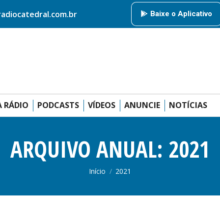
HOME
RÁDIO CATEDRAL
AMIGOS DA RÁDIO
PODCAS
diocatedral.com.br
Baixe o Aplicativo
ANUNCIE
 RÁDIO
PODCASTS
VÍDEOS
ANUNCIE
NOTÍCIAS
ARQUIVO ANUAL:
2021
Você está aqui:
Início
2021