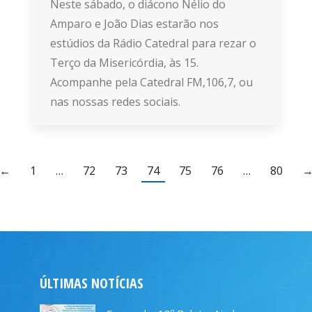
Neste sábado, o diácono Nélio do
Amparo e João Dias estarão nos
estúdios da Rádio Catedral para rezar o
Terço da Misericórdia, às 15.
Acompanhe pela Catedral FM,106,7, ou
nas nossas redes sociais.
←
1
…
72
73
74
75
76
…
80
ÚLTIMAS NOTÍCIAS