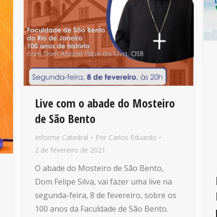
Live com o abade do Mosteiro
de São Bento
Informe Catedral
Por
Carlos Eduardo
2 de fevereiro de 2021
O abade do Mosteiro de São Bento,
Dom Felipe Silva, vai fazer uma live na
segunda-feira, 8 de fevereiro, sobre os
100 anos da Faculdade de São Bento.