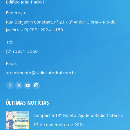
Edifício João Paulo II:
Endereço:
Rua Benjamin Constant, nº 23 - 8º Andar Glória – Rio de
Janeiro – RJ CEP.: 20241-150
Tel:
(21) 3231-3560
Email:
atendimento@radiocatedral.com.br
Encontre-nos em:
Facebook
X
YouTube
Instagram
page
page
page
page
ÚLTIMAS NOTÍCIAS
opens
opens
opens
opens
in
in
in
in
Campanha 13º Boleto. Ajude a Rádio Catedral
new
new
new
new
15 de novembro de 2024
window
window
window
window