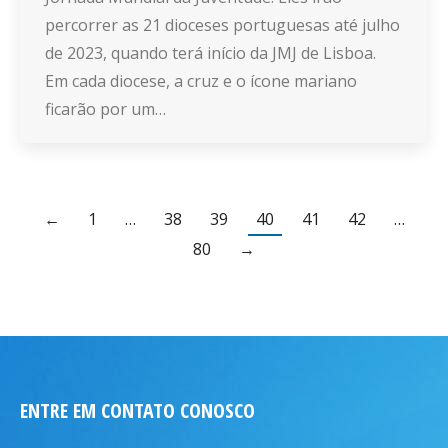
percorrer as 21 dioceses portuguesas até julho
de 2023, quando terá início da JMJ de Lisboa.
Em cada diocese, a cruz e o ícone mariano
ficarão por um…
←
1
…
38
39
40
41
42
…
80
→
ENTRE EM CONTATO CONOSCO