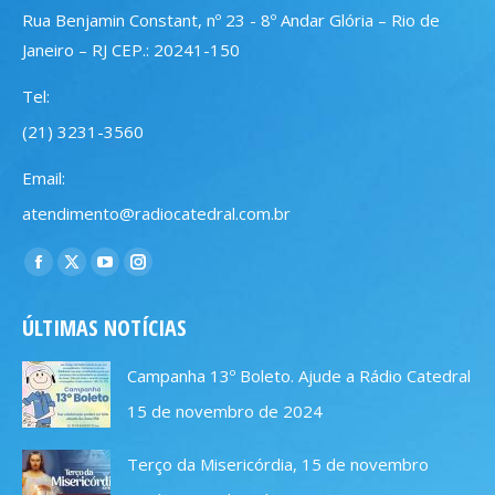
Rua Benjamin Constant, nº 23 - 8º Andar Glória – Rio de
Janeiro – RJ CEP.: 20241-150
Tel:
(21) 3231-3560
Email:
atendimento@radiocatedral.com.br
Encontre-nos em:
Facebook
X
YouTube
Instagram
page
page
page
page
ÚLTIMAS NOTÍCIAS
opens
opens
opens
opens
in
in
in
in
Campanha 13º Boleto. Ajude a Rádio Catedral
new
new
new
new
15 de novembro de 2024
window
window
window
window
Terço da Misericórdia, 15 de novembro