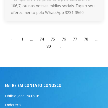
106,7, ou nas nossas mídias sociais. Faça o seu
oferecimento pelo WhatsApp 3231-3560.
←
1
…
74
75
76
77
78
…
80
→
ENTRE EM CONTATO CONOSCO
Edifício João Paulo II:
Endereço: