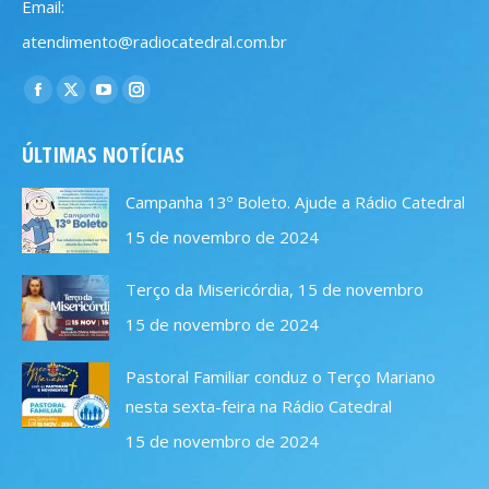
Email:
atendimento@radiocatedral.com.br
Encontre-nos em:
Facebook
X
YouTube
Instagram
page
page
page
page
ÚLTIMAS NOTÍCIAS
opens
opens
opens
opens
in
in
in
in
Campanha 13º Boleto. Ajude a Rádio Catedral
new
new
new
new
15 de novembro de 2024
window
window
window
window
Terço da Misericórdia, 15 de novembro
15 de novembro de 2024
Pastoral Familiar conduz o Terço Mariano
nesta sexta-feira na Rádio Catedral
15 de novembro de 2024