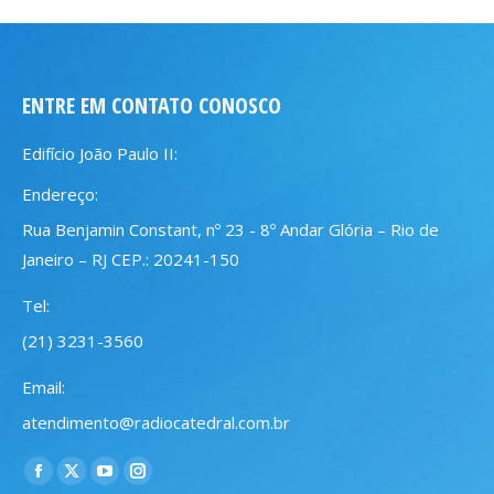
ENTRE EM CONTATO CONOSCO
Edifício João Paulo II:
Endereço:
Rua Benjamin Constant, nº 23 - 8º Andar Glória – Rio de
Janeiro – RJ CEP.: 20241-150
Tel:
(21) 3231-3560
Email:
atendimento@radiocatedral.com.br
Encontre-nos em:
Facebook
X
YouTube
Instagram