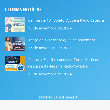
page
page
page
page
ÚLTIMAS NOTÍCIAS
opens
opens
opens
opens
in
in
in
in
Campanha 13º Boleto. Ajude a Rádio Catedral
new
new
new
new
15 de novembro de 2024
window
window
window
window
Terço da Misericórdia, 15 de novembro
15 de novembro de 2024
Pastoral Familiar conduz o Terço Mariano
nesta sexta-feira na Rádio Catedral
15 de novembro de 2024
Previously used menu 3
© 2019 Rádio Catedral FM 106,7. Todos os direitos
reservados.