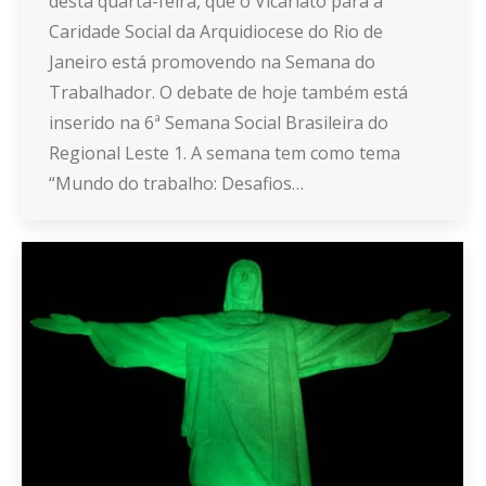
desta quarta-feira, que o Vicariato para a
Caridade Social da Arquidiocese do Rio de
Janeiro está promovendo na Semana do
Trabalhador. O debate de hoje também está
inserido na 6ª Semana Social Brasileira do
Regional Leste 1. A semana tem como tema
“Mundo do trabalho: Desafios…