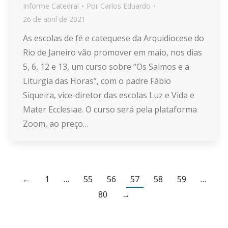
Informe Catedral
Por
Carlos Eduardo
26 de abril de 2021
As escolas de fé e catequese da Arquidiocese do
Rio de Janeiro vão promover em maio, nos dias
5, 6, 12 e 13, um curso sobre “Os Salmos e a
Liturgia das Horas”, com o padre Fábio
Siqueira, vice-diretor das escolas Luz e Vida e
Mater Ecclesiae. O curso será pela plataforma
Zoom, ao preço…
←
1
…
55
56
57
58
59
…
80
→