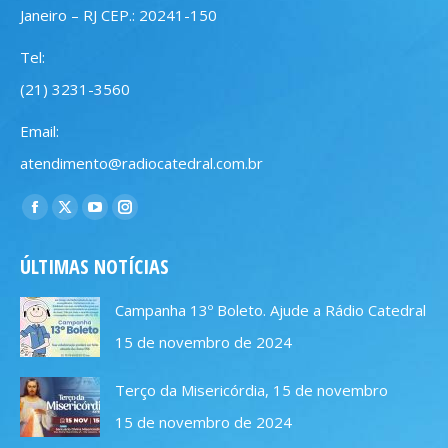
Janeiro – RJ CEP.: 20241-150
Tel:
(21) 3231-3560
Email:
atendimento@radiocatedral.com.br
Encontre-nos em:
Facebook
X
YouTube
Instagram
page
page
page
page
ÚLTIMAS NOTÍCIAS
opens
opens
opens
opens
in
in
in
in
Campanha 13º Boleto. Ajude a Rádio Catedral
new
new
new
new
15 de novembro de 2024
window
window
window
window
Terço da Misericórdia, 15 de novembro
15 de novembro de 2024