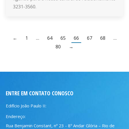
3231-3560.
←
1
…
64
65
66
67
68
…
80
→
ENTRE EM CONTATO CONOSCO
Edifício João Paulo II:
Endereço:
Rua Benjamin Constant, nº 23 - 8º Andar Glória – Rio de