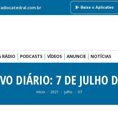
HOME
RÁDIO CATEDRAL
AMIGOS DA RÁDIO
PODCAS
diocatedral.com.br
Baixe o Aplicativo
ANUNCIE
 RÁDIO
PODCASTS
VÍDEOS
ANUNCIE
NOTÍCIAS
VO DIÁRIO:
7 DE JULHO D
Você está aqui:
Início
2021
julho
07