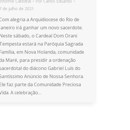
Informe Catedral
Por
Carlos Eduardo
7 de julho de 2021
Com alegria a Arquidiocese do Rio de
Janeiro irá ganhar um novo sacerdote.
Neste sábado, o Cardeal Dom Orani
Tempesta estará na Paróquia Sagrada
Família, em Nova Holanda, comunidade
da Maré, para presidir a ordenação
sacerdotal do diácono Gabriel Luís do
Santíssimo Anúncio de Nossa Senhora.
Ele faz parte da Comunidade Preciosa
Vida. A celebração…