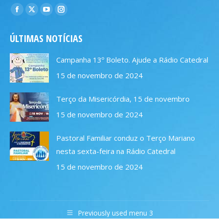
Encontre-nos em:
Facebook
X
YouTube
Instagram
page
page
page
page
ÚLTIMAS NOTÍCIAS
opens
opens
opens
opens
in
in
in
in
Campanha 13º Boleto. Ajude a Rádio Catedral
new
new
new
new
15 de novembro de 2024
window
window
window
window
Terço da Misericórdia, 15 de novembro
15 de novembro de 2024
Pastoral Familiar conduz o Terço Mariano
nesta sexta-feira na Rádio Catedral
15 de novembro de 2024
Previously used menu 3