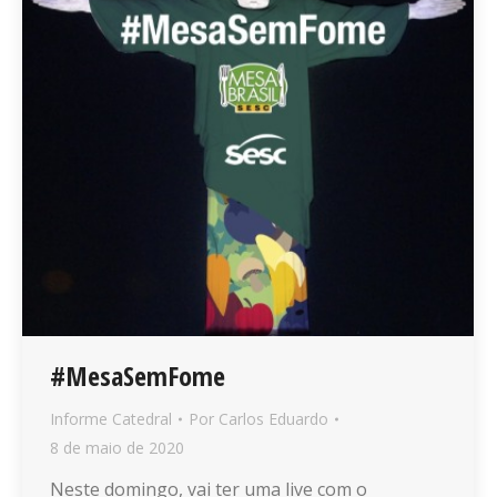
#MesaSemFome
Informe Catedral
Por
Carlos Eduardo
8 de maio de 2020
Neste domingo, vai ter uma live com o