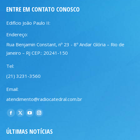
ENTRE EM CONTATO CONOSCO
Edifício João Paulo II:
Endereço:
Rua Benjamin Constant, nº 23 - 8º Andar Glória – Rio de
Janeiro – RJ CEP.: 20241-150
Tel:
(21) 3231-3560
Email:
atendimento@radiocatedral.com.br
Encontre-nos em:
Facebook
X
YouTube
Instagram
page
page
page
page
ÚLTIMAS NOTÍCIAS
opens
opens
opens
opens