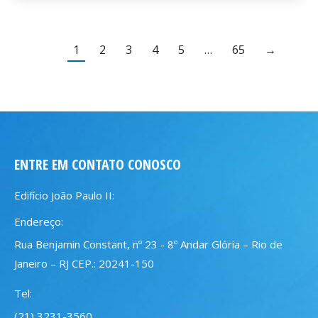
1
2
3
4
5
…
65
→
ENTRE EM CONTATO CONOSCO
Edifício João Paulo II:
Endereço:
Rua Benjamin Constant, nº 23 - 8º Andar Glória – Rio de
Janeiro – RJ CEP.: 20241-150
Tel:
(21) 3231-3560