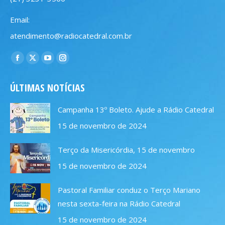
Email:
atendimento@radiocatedral.com.br
Encontre-nos em:
Facebook
X
YouTube
Instagram
page
page
page
page
ÚLTIMAS NOTÍCIAS
opens
opens
opens
opens
in
in
in
in
Campanha 13º Boleto. Ajude a Rádio Catedral
new
new
new
new
15 de novembro de 2024
window
window
window
window
Terço da Misericórdia, 15 de novembro
15 de novembro de 2024
Pastoral Familiar conduz o Terço Mariano
nesta sexta-feira na Rádio Catedral
15 de novembro de 2024