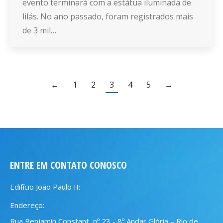
evento terminará com a estátua iluminada de
lilás. No ano passado, foram registrados mais
de 3 mil…
←
1
2
3
4
5
→
ENTRE EM CONTATO CONOSCO
Edifício João Paulo II:
Endereço:
Rua Benjamin Constant, nº 23 - 8º Andar Glória – Rio de