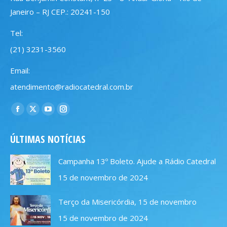
Janeiro – RJ CEP.: 20241-150
Tel:
(21) 3231-3560
Email:
atendimento@radiocatedral.com.br
Encontre-nos em:
Facebook
X
YouTube
Instagram
page
page
page
page
ÚLTIMAS NOTÍCIAS
opens
opens
opens
opens
in
in
in
in
Campanha 13º Boleto. Ajude a Rádio Catedral
new
new
new
new
15 de novembro de 2024
window
window
window
window
Terço da Misericórdia, 15 de novembro
15 de novembro de 2024