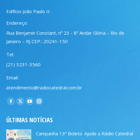
Edifício João Paulo II:
Endereço:
Rua Benjamin Constant, nº 23 - 8º Andar Glória – Rio de
Janeiro – RJ CEP.: 20241-150
Tel:
(21) 3231-3560
Email:
atendimento@radiocatedral.com.br
Encontre-nos em:
Facebook
X
YouTube
Instagram
page
page
page
page
ÚLTIMAS NOTÍCIAS
opens
opens
opens
opens
in
in
in
in
Campanha 13º Boleto. Ajude a Rádio Catedral
new
new
new
new