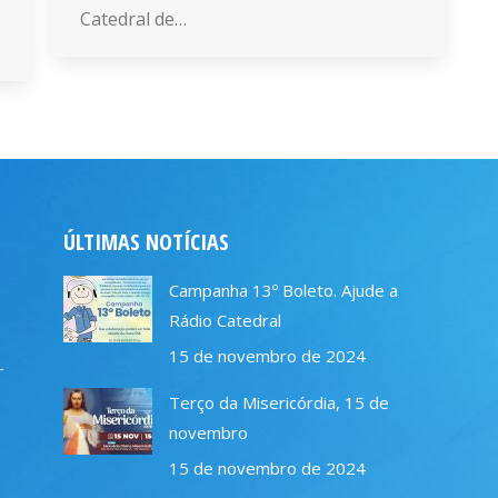
Catedral de…
ÚLTIMAS NOTÍCIAS
Campanha 13º Boleto. Ajude a
Rádio Catedral
15 de novembro de 2024
–
Terço da Misericórdia, 15 de
novembro
15 de novembro de 2024