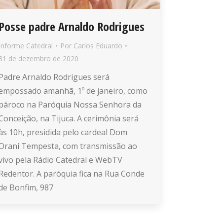
Posse padre Arnaldo Rodrigues
Informe Catedral
Por
Carlos Eduardo
31 de dezembro de 2020
Padre Arnaldo Rodrigues será
empossado amanhã, 1º de janeiro, como
pároco na Paróquia Nossa Senhora da
Conceição, na Tijuca. A cerimônia será
às 10h, presidida pelo cardeal Dom
Orani Tempesta, com transmissão ao
vivo pela Rádio Catedral e WebTV
Redentor. A paróquia fica na Rua Conde
de Bonfim, 987