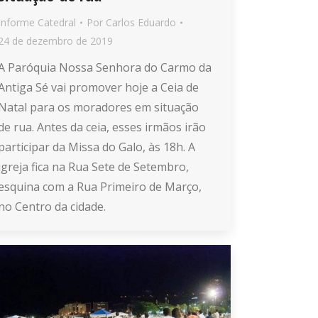
Informe Catedral
Por
Carlos Eduardo
24 de dezembro de 2019
A Paróquia Nossa Senhora do Carmo da
Antiga Sé vai promover hoje a Ceia de
Natal para os moradores em situação
de rua. Antes da ceia, esses irmãos irão
participar da Missa do Galo, às 18h. A
igreja fica na Rua Sete de Setembro,
esquina com a Rua Primeiro de Março,
no Centro da cidade.