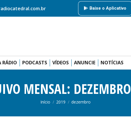
HOME
RÁDIO CATEDRAL
AMIGOS DA RÁDIO
PODCAS
diocatedral.com.br
Baixe o Aplicativo
ANUNCIE
 RÁDIO
PODCASTS
VÍDEOS
ANUNCIE
NOTÍCIAS
IVO MENSAL:
DEZEMBRO
Você está aqui:
Início
2019
dezembro