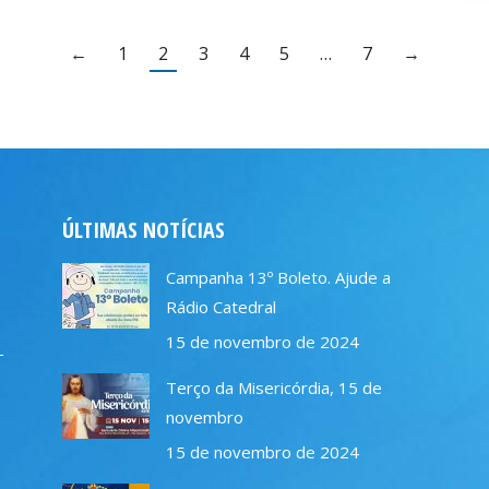
←
1
2
3
4
5
…
7
→
ÚLTIMAS NOTÍCIAS
Campanha 13º Boleto. Ajude a
Rádio Catedral
15 de novembro de 2024
–
Terço da Misericórdia, 15 de
novembro
15 de novembro de 2024