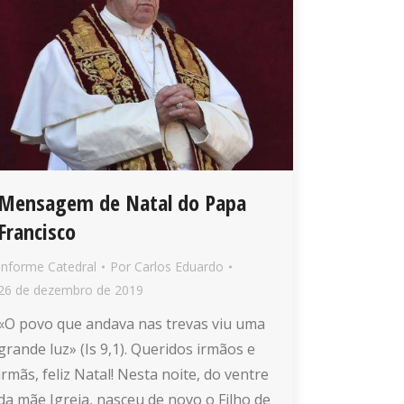
Mensagem de Natal do Papa
Francisco
Informe Catedral
Por
Carlos Eduardo
26 de dezembro de 2019
«O povo que andava nas trevas viu uma
grande luz» (Is 9,1). Queridos irmãos e
irmãs, feliz Natal! Nesta noite, do ventre
da mãe Igreja, nasceu de novo o Filho de