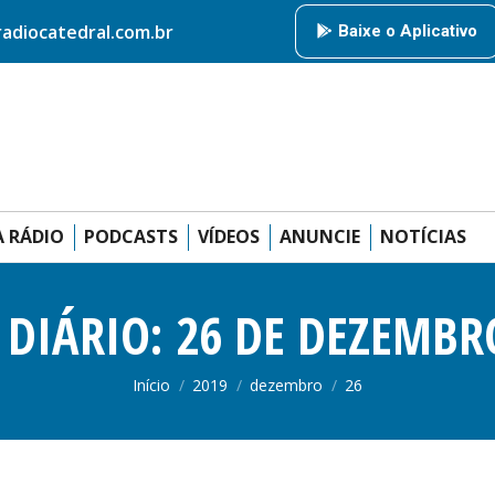
HOME
RÁDIO CATEDRAL
AMIGOS DA RÁDIO
PODCAS
diocatedral.com.br
Baixe o Aplicativo
ANUNCIE
 RÁDIO
PODCASTS
VÍDEOS
ANUNCIE
NOTÍCIAS
 DIÁRIO:
26 DE DEZEMBR
Você está aqui:
Início
2019
dezembro
26