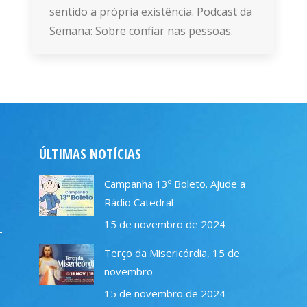
sentido a própria existência. Podcast da
Semana: Sobre confiar nas pessoas.
ÚLTIMAS NOTÍCIAS
Campanha 13º Boleto. Ajude a
Rádio Catedral
15 de novembro de 2024
–
Terço da Misericórdia, 15 de
novembro
15 de novembro de 2024