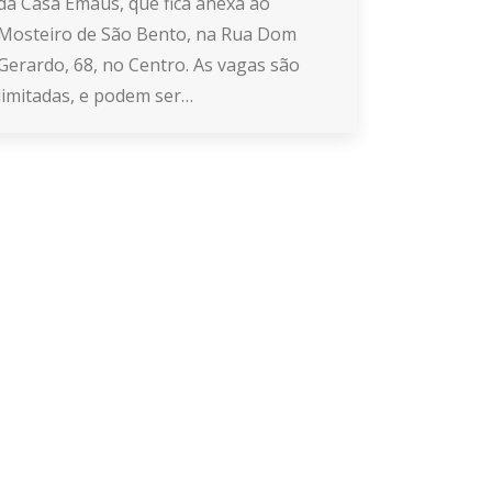
da Casa Emaús, que fica anexa ao
Mosteiro de São Bento, na Rua Dom
Gerardo, 68, no Centro. As vagas são
limitadas, e podem ser…