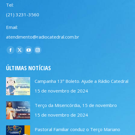
Tel:
(21) 3231-3560
Email:
atendimento@radiocatedral.com.br
Encontre-nos em:
Facebook
X
YouTube
Instagram
page
page
page
page
ÚLTIMAS NOTÍCIAS
opens
opens
opens
opens
in
in
in
in
Campanha 13º Boleto. Ajude a Rádio Catedral
new
new
new
new
15 de novembro de 2024
window
window
window
window
Terço da Misericórdia, 15 de novembro
15 de novembro de 2024
Pastoral Familiar conduz o Terço Mariano