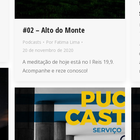
#02 – Alto do Monte
Podcasts
Por
Fatima Lima
20 de novembro de 2020
A meditação de hoje está no I Reis 19,9.
Acompanhe e reze conosco!