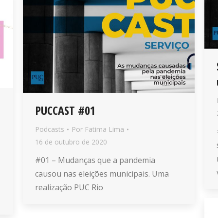
PUCCAST #01
Podcasts
Por
Fatima Lima
16 de outubro de 2020
#01 – Mudanças que a pandemia
causou nas eleições municipais. Uma
realização PUC Rio