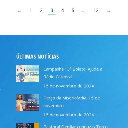
←
1
2
3
4
5
…
12
→
ÚLTIMAS NOTÍCIAS
Campanha 13º Boleto. Ajude a
Rádio Catedral
15 de novembro de 2024
–
Terço da Misericórdia, 15 de
novembro
15 de novembro de 2024
Pastoral Familiar conduz o Terço