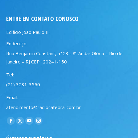
ENTRE EM CONTATO CONOSCO
Edifício João Paulo II:
Endereço:
Rua Benjamin Constant, nº 23 - 8º Andar Glória – Rio de
Janeiro – RJ CEP.: 20241-150
Tel:
(21) 3231-3560
Email:
atendimento@radiocatedral.com.br
Encontre-nos em:
Facebook
X
YouTube
Instagram
page
page
page
page