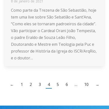
8 de janeiro de 2021
Como parte da Trezena de São Sebastião, hoje
tem uma live sobre São Sebatião e Sant’Ana,
“Como eles se tornaram padroeiros da cidade”.
Vão participar o Cardeal Orani João Tempesta,
o padre Eraldo de Souza Leão Filho,
Doutorando e Mestre em Teologia pela Puc e
professor de História da Igreja do ISCR/ArqRio,
e o doutor…
←
1
2
3
4
5
6
…
10
→