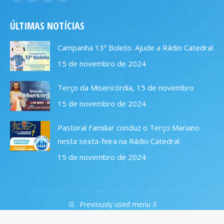
Facebook
X
YouTube
Instagram
page
page
page
page
ÚLTIMAS NOTÍCIAS
opens
opens
opens
opens
in
in
in
in
Campanha 13º Boleto. Ajude a Rádio Catedral
new
new
new
new
15 de novembro de 2024
window
window
window
window
Terço da Misericórdia, 15 de novembro
15 de novembro de 2024
Pastoral Familiar conduz o Terço Mariano
nesta sexta-feira na Rádio Catedral
15 de novembro de 2024
Previously used menu 3
© 2019 Rádio Catedral FM 106,7. Todos os direitos