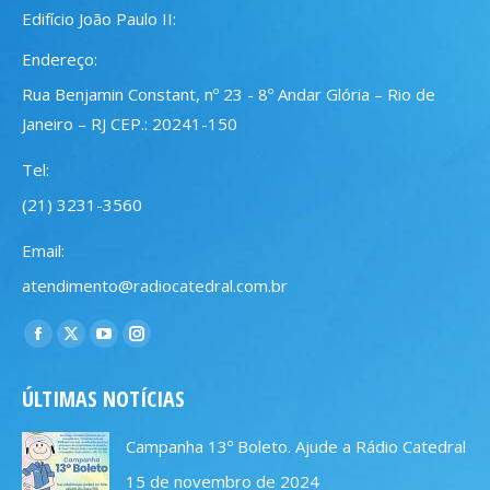
Edifício João Paulo II:
Endereço:
Rua Benjamin Constant, nº 23 - 8º Andar Glória – Rio de
Janeiro – RJ CEP.: 20241-150
Tel:
(21) 3231-3560
Email:
atendimento@radiocatedral.com.br
Encontre-nos em:
Facebook
X
YouTube
Instagram
page
page
page
page
ÚLTIMAS NOTÍCIAS
opens
opens
opens
opens
in
in
in
in
Campanha 13º Boleto. Ajude a Rádio Catedral
new
new
new
new
15 de novembro de 2024
window
window
window
window