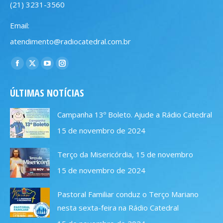
(21) 3231-3560
Email:
atendimento@radiocatedral.com.br
Encontre-nos em:
Facebook
X
YouTube
Instagram
page
page
page
page
ÚLTIMAS NOTÍCIAS
opens
opens
opens
opens
in
in
in
in
Campanha 13º Boleto. Ajude a Rádio Catedral
new
new
new
new
15 de novembro de 2024
window
window
window
window
Terço da Misericórdia, 15 de novembro
15 de novembro de 2024
Pastoral Familiar conduz o Terço Mariano
nesta sexta-feira na Rádio Catedral