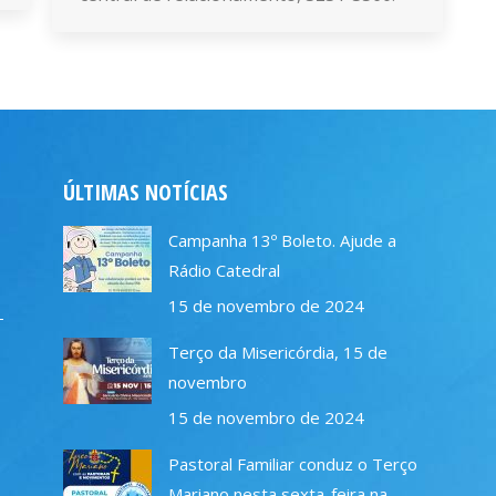
ÚLTIMAS NOTÍCIAS
Campanha 13º Boleto. Ajude a
Rádio Catedral
15 de novembro de 2024
–
Terço da Misericórdia, 15 de
novembro
15 de novembro de 2024
Pastoral Familiar conduz o Terço
Mariano nesta sexta-feira na