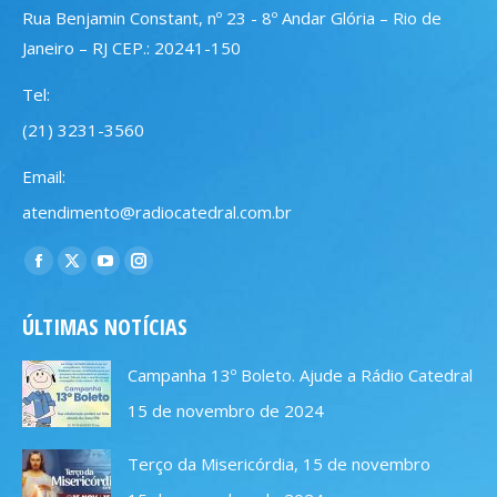
Rua Benjamin Constant, nº 23 - 8º Andar Glória – Rio de
Janeiro – RJ CEP.: 20241-150
Tel:
(21) 3231-3560
Email:
atendimento@radiocatedral.com.br
Encontre-nos em:
Facebook
X
YouTube
Instagram
page
page
page
page
ÚLTIMAS NOTÍCIAS
opens
opens
opens
opens
in
in
in
in
Campanha 13º Boleto. Ajude a Rádio Catedral
new
new
new
new
15 de novembro de 2024
window
window
window
window
Terço da Misericórdia, 15 de novembro