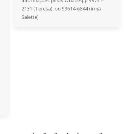
informações pelos WhatsApp 99751-
2131 (Teresa), ou 99614-6844 (irmã
Salette)