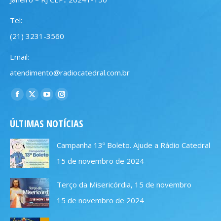
Tel:
(21) 3231-3560
Email:
atendimento@radiocatedral.com.br
Encontre-nos em:
Facebook
X
YouTube
Instagram
page
page
page
page
ÚLTIMAS NOTÍCIAS
opens
opens
opens
opens
in
in
in
in
Campanha 13º Boleto. Ajude a Rádio Catedral
new
new
new
new
15 de novembro de 2024
window
window
window
window
Terço da Misericórdia, 15 de novembro
15 de novembro de 2024