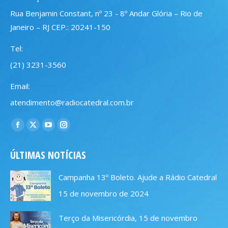
Rua Benjamin Constant, nº 23 - 8º Andar Glória – Rio de
Janeiro – RJ CEP.: 20241-150
Tel:
(21) 3231-3560
Email:
atendimento@radiocatedral.com.br
Encontre-nos em:
Facebook
X
YouTube
Instagram
page
page
page
page
ÚLTIMAS NOTÍCIAS
opens
opens
opens
opens
in
in
in
in
Campanha 13º Boleto. Ajude a Rádio Catedral
new
new
new
new
15 de novembro de 2024
window
window
window
window
Terço da Misericórdia, 15 de novembro