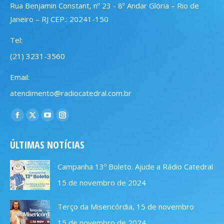
Rua Benjamin Constant, nº 23 - 8º Andar Glória – Rio de
Janeiro – RJ CEP.: 20241-150
Tel:
(21) 3231-3560
Email:
atendimento@radiocatedral.com.br
Encontre-nos em:
Facebook
X
YouTube
Instagram
page
page
page
page
ÚLTIMAS NOTÍCIAS
opens
opens
opens
opens
in
in
in
in
Campanha 13º Boleto. Ajude a Rádio Catedral
new
new
new
new
15 de novembro de 2024
window
window
window
window
Terço da Misericórdia, 15 de novembro
15 de novembro de 2024