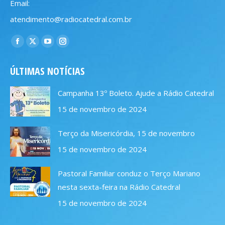
Email:
atendimento@radiocatedral.com.br
Encontre-nos em:
Facebook
X
YouTube
Instagram
page
page
page
page
ÚLTIMAS NOTÍCIAS
opens
opens
opens
opens
in
in
in
in
Campanha 13º Boleto. Ajude a Rádio Catedral
new
new
new
new
15 de novembro de 2024
window
window
window
window
Terço da Misericórdia, 15 de novembro
15 de novembro de 2024
Pastoral Familiar conduz o Terço Mariano
nesta sexta-feira na Rádio Catedral
15 de novembro de 2024