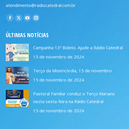
atendimento@radiocatedral.com.br
Encontre-nos em:
Facebook
X
YouTube
Instagram
page
page
page
page
ÚLTIMAS NOTÍCIAS
opens
opens
opens
opens
in
in
in
in
Campanha 13º Boleto. Ajude a Rádio Catedral
new
new
new
new
15 de novembro de 2024
window
window
window
window
Terço da Misericórdia, 15 de novembro
15 de novembro de 2024
Pastoral Familiar conduz o Terço Mariano
nesta sexta-feira na Rádio Catedral
15 de novembro de 2024