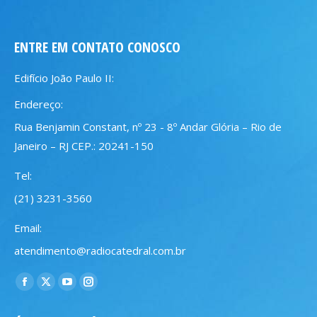
ENTRE EM CONTATO CONOSCO
Edifício João Paulo II:
Endereço:
Rua Benjamin Constant, nº 23 - 8º Andar Glória – Rio de
Janeiro – RJ CEP.: 20241-150
Tel:
(21) 3231-3560
Email:
atendimento@radiocatedral.com.br
Encontre-nos em:
Facebook
X
YouTube
Instagram
page
page
page
page