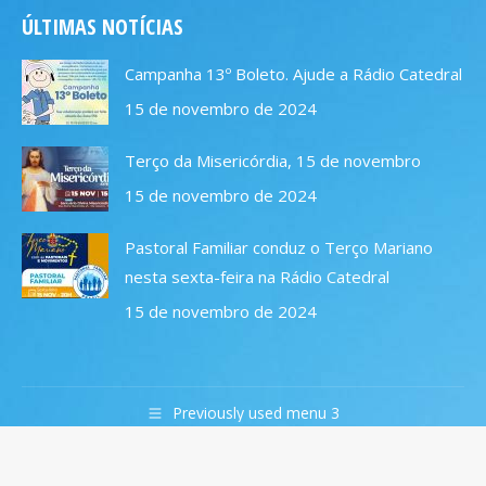
page
page
page
page
ÚLTIMAS NOTÍCIAS
opens
opens
opens
opens
in
in
in
in
Campanha 13º Boleto. Ajude a Rádio Catedral
new
new
new
new
15 de novembro de 2024
window
window
window
window
Terço da Misericórdia, 15 de novembro
15 de novembro de 2024
Pastoral Familiar conduz o Terço Mariano
nesta sexta-feira na Rádio Catedral
15 de novembro de 2024
Previously used menu 3
© 2019 Rádio Catedral FM 106,7. Todos os direitos
reservados.