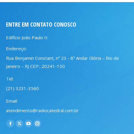
ENTRE EM CONTATO CONOSCO
Edifício João Paulo II:
Endereço:
Rua Benjamin Constant, nº 23 - 8º Andar Glória – Rio de
Janeiro – RJ CEP.: 20241-150
Tel:
(21) 3231-3560
Email:
atendimento@radiocatedral.com.br
Encontre-nos em:
Facebook
X
YouTube
Instagram